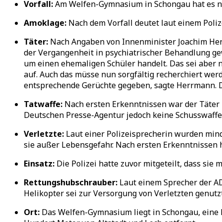
Vorfall:
Am Welfen-Gymnasium in Schongau hat es nac
Amoklage:
Nach dem Vorfall deutet laut einem Poliz
Täter:
Nach Angaben von Innenminister Joachim Herrm
der Vergangenheit in psychiatrischer Behandlung ge
um einen ehemaligen Schüler handelt. Das sei aber n
auf. Auch das müsse nun sorgfältig recherchiert wer
entsprechende Gerüchte gegeben, sagte Herrmann. D
Tatwaffe:
Nach ersten Erkenntnissen war der Täter
Deutschen Presse-Agentur jedoch keine Schusswaffe
Verletzte:
Laut einer Polizeisprecherin wurden mind
sie außer Lebensgefahr. Nach ersten Erkenntnissen
Einsatz:
Die Polizei hatte zuvor mitgeteilt, dass si
Rettungshubschrauber:
Laut einem Sprecher der AD
Helikopter sei zur Versorgung von Verletzten genutz
Ort:
Das Welfen-Gymnasium liegt in Schongau, eine K