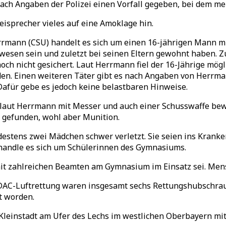
h Angaben der Polizei einen Vorfall gegeben, bei dem me
eisprecher vieles auf eine Amoklage hin.
ann (CSU) handelt es sich um einen 16-jährigen Mann mit 
wesen sein und zuletzt bei seinen Eltern gewohnt haben. Z
och nicht gesichert. Laut Herrmann fiel der 16-Jährige mö
den. Einen weiteren Täter gibt es nach Angaben von Herrma
afür gebe es jedoch keine belastbaren Hinweise.
 laut Herrmann mit Messer und auch einer Schusswaffe bew
 gefunden, wohl aber Munition.
estens zwei Mädchen schwer verletzt. Sie seien ins Krank
 handle es sich um Schülerinnen des Gymnasiums.
e mit zahlreichen Beamten am Gymnasium im Einsatz sei. Me
AC-Luftrettung waren insgesamt sechs Rettungshubschraube
t worden.
leinstadt am Ufer des Lechs im westlichen Oberbayern mit 