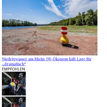
Niedrigwasser am Rhein: IW-Ökonom hält Lage für
„dramatisch“
EMPFOHLEN