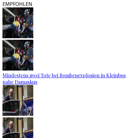
EMPFOHLEN
Mindestens zwei Tote bei Bombenexplosion in Kleinbus
nahe Damaskus