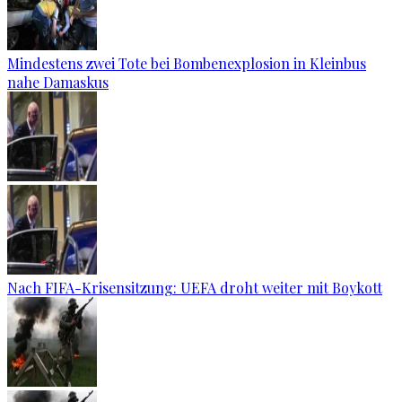
Mindestens zwei Tote bei Bombenexplosion in Kleinbus
nahe Damaskus
Nach FIFA-Krisensitzung: UEFA droht weiter mit Boykott