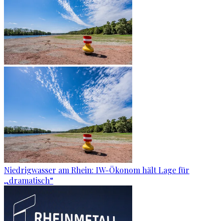
Niedrigwasser am Rhein: IW-Ökonom hält Lage für
„dramatisch“