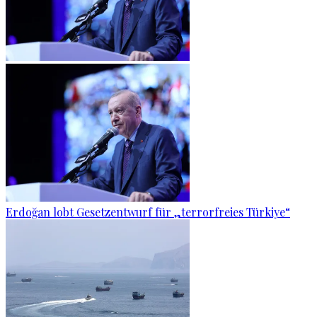
Erdoğan lobt Gesetzentwurf für „terrorfreies Türkiye“