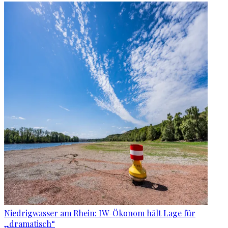
Niedrigwasser am Rhein: IW-Ökonom hält Lage für
„dramatisch“