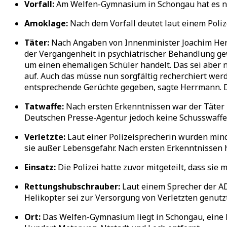
Vorfall:
Am Welfen-Gymnasium in Schongau hat es nac
Amoklage:
Nach dem Vorfall deutet laut einem Poliz
Täter:
Nach Angaben von Innenminister Joachim Herrm
der Vergangenheit in psychiatrischer Behandlung ge
um einen ehemaligen Schüler handelt. Das sei aber n
auf. Auch das müsse nun sorgfältig recherchiert wer
entsprechende Gerüchte gegeben, sagte Herrmann. D
Tatwaffe:
Nach ersten Erkenntnissen war der Täter
Deutschen Presse-Agentur jedoch keine Schusswaffe
Verletzte:
Laut einer Polizeisprecherin wurden mind
sie außer Lebensgefahr. Nach ersten Erkenntnissen
Einsatz:
Die Polizei hatte zuvor mitgeteilt, dass si
Rettungshubschrauber:
Laut einem Sprecher der AD
Helikopter sei zur Versorgung von Verletzten genutz
Ort:
Das Welfen-Gymnasium liegt in Schongau, eine K