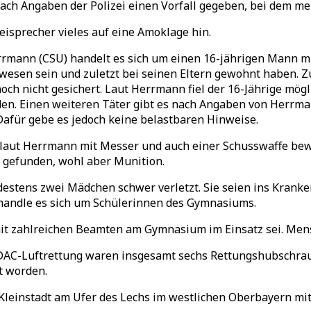
h Angaben der Polizei einen Vorfall gegeben, bei dem me
eisprecher vieles auf eine Amoklage hin.
ann (CSU) handelt es sich um einen 16-jährigen Mann mit 
wesen sein und zuletzt bei seinen Eltern gewohnt haben. Z
och nicht gesichert. Laut Herrmann fiel der 16-Jährige mö
den. Einen weiteren Täter gibt es nach Angaben von Herrma
afür gebe es jedoch keine belastbaren Hinweise.
 laut Herrmann mit Messer und auch einer Schusswaffe bew
 gefunden, wohl aber Munition.
estens zwei Mädchen schwer verletzt. Sie seien ins Krank
 handle es sich um Schülerinnen des Gymnasiums.
e mit zahlreichen Beamten am Gymnasium im Einsatz sei. Me
AC-Luftrettung waren insgesamt sechs Rettungshubschraube
t worden.
leinstadt am Ufer des Lechs im westlichen Oberbayern mit 