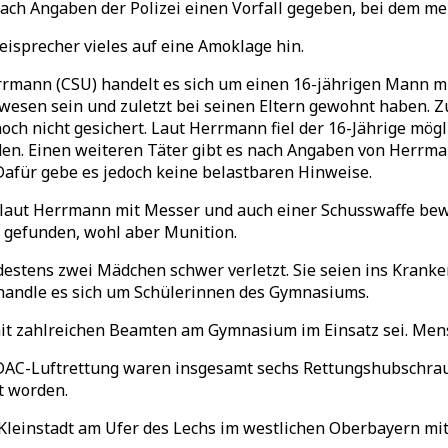
h Angaben der Polizei einen Vorfall gegeben, bei dem me
eisprecher vieles auf eine Amoklage hin.
ann (CSU) handelt es sich um einen 16-jährigen Mann mit 
wesen sein und zuletzt bei seinen Eltern gewohnt haben. Z
och nicht gesichert. Laut Herrmann fiel der 16-Jährige mö
den. Einen weiteren Täter gibt es nach Angaben von Herrma
afür gebe es jedoch keine belastbaren Hinweise.
 laut Herrmann mit Messer und auch einer Schusswaffe bew
 gefunden, wohl aber Munition.
estens zwei Mädchen schwer verletzt. Sie seien ins Krank
 handle es sich um Schülerinnen des Gymnasiums.
e mit zahlreichen Beamten am Gymnasium im Einsatz sei. Me
AC-Luftrettung waren insgesamt sechs Rettungshubschraube
t worden.
leinstadt am Ufer des Lechs im westlichen Oberbayern mit 