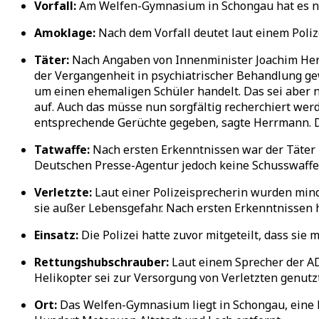
Vorfall:
Am Welfen-Gymnasium in Schongau hat es nac
Amoklage:
Nach dem Vorfall deutet laut einem Poliz
Täter:
Nach Angaben von Innenminister Joachim Herrm
der Vergangenheit in psychiatrischer Behandlung ge
um einen ehemaligen Schüler handelt. Das sei aber n
auf. Auch das müsse nun sorgfältig recherchiert wer
entsprechende Gerüchte gegeben, sagte Herrmann. D
Tatwaffe:
Nach ersten Erkenntnissen war der Täter
Deutschen Presse-Agentur jedoch keine Schusswaffe
Verletzte:
Laut einer Polizeisprecherin wurden mind
sie außer Lebensgefahr. Nach ersten Erkenntnissen
Einsatz:
Die Polizei hatte zuvor mitgeteilt, dass si
Rettungshubschrauber:
Laut einem Sprecher der AD
Helikopter sei zur Versorgung von Verletzten genutz
Ort:
Das Welfen-Gymnasium liegt in Schongau, eine K