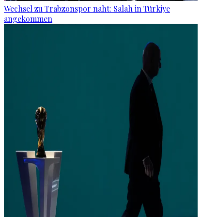
Wechsel zu Trabzonspor naht: Salah in Türkiye
angekommen