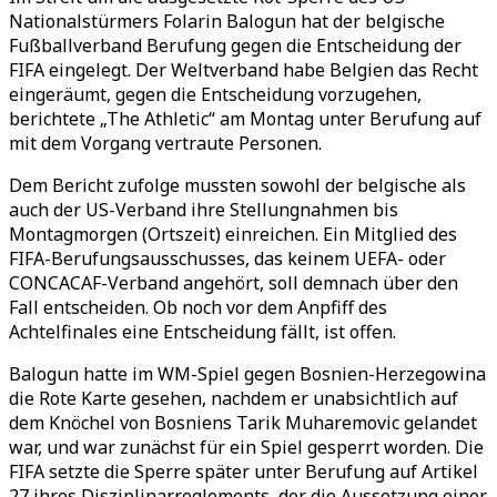
Nationalstürmers Folarin Balogun hat der belgische
Fußballverband Berufung gegen die Entscheidung der
FIFA eingelegt. Der Weltverband habe Belgien das Recht
eingeräumt, gegen die Entscheidung vorzugehen,
berichtete
„
The Athletic
“
am Montag unter Berufung auf
mit dem Vorgang vertraute Personen.
Dem Bericht zufolge mussten sowohl der belgische als
auch der US-Verband ihre Stellungnahmen bis
Montagmorgen (Ortszeit) einreichen. Ein Mitglied des
FIFA-Berufungsausschusses, das keinem UEFA- oder
CONCACAF-Verband angehört, soll demnach über den
Fall entscheiden. Ob noch vor dem Anpfiff des
Achtelfinales eine Entscheidung fällt, ist offen.
Balogun hatte im WM-Spiel gegen Bosnien-Herzegowina
die Rote Karte gesehen, nachdem er unabsichtlich auf
dem Knöchel von
Bosniens Tarik Muharemovic
gelandet
war, und war zunächst für ein Spiel gesperrt worden. Die
FIFA setzte die Sperre später unter Berufung auf Artikel
27 ihres Disziplinarreglements, der die Aussetzung einer