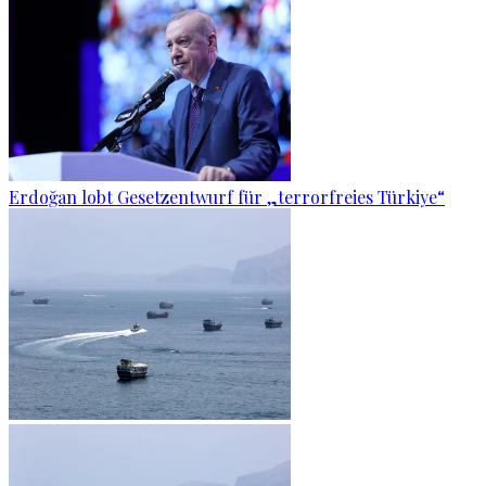
Erdoğan lobt Gesetzentwurf für „terrorfreies Türkiye“