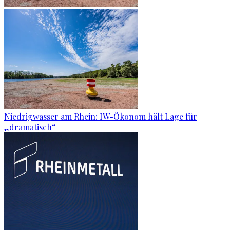
Niedrigwasser am Rhein: IW-Ökonom hält Lage für
„dramatisch“