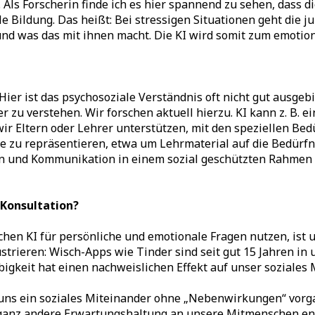
Als Forscherin finde ich es hier spannend zu sehen, dass di
le Bildung. Das heißt: Bei stressigen Situationen geht die j
und was das mit ihnen macht. Die KI wird somit zum emotion
ier ist das psychosoziale Verständnis oft nicht gut ausgebi
 zu verstehen. Wir forschen aktuell hierzu. KI kann z. B. 
wir Eltern oder Lehrer unterstützen, mit den speziellen Be
se zu repräsentieren, etwa um Lehrmaterial auf die Bedürfnis
ben und Kommunikation in einem sozial geschützten Rahmen 
-Konsultation?
en KI für persönliche und emotionale Fragen nutzen, ist un
ustrieren: Wisch-Apps wie Tinder sind seit gut 15 Jahren in 
bigkeit hat einen nachweislichen Effekt auf unser soziales 
e uns ein soziales Miteinander ohne „Nebenwirkungen“ vorg
 ganz andere Erwartungshaltung an unsere Mitmenschen entw