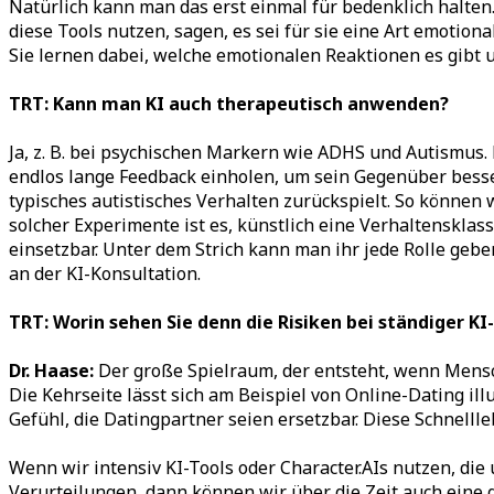
Natürlich kann man das erst einmal für bedenklich halten. 
diese Tools nutzen, sagen, es sei für sie eine Art emotiona
Sie lernen dabei, welche emotionalen Reaktionen es gibt 
TRT: Kann man KI auch therapeutisch anwenden?
Ja, z. B. bei psychischen Markern wie ADHS und Autismus. H
endlos lange Feedback einholen, um sein Gegenüber besser
typisches autistisches Verhalten zurückspielt. So können 
solcher Experimente ist es, künstlich eine Verhaltensklas
einsetzbar. Unter dem Strich kann man ihr jede Rolle ge
an der KI-Konsultation.
TRT: Worin sehen Sie denn die Risiken bei ständiger KI
Dr. Haase:
Der große Spielraum, der entsteht, wenn Mensch
Die Kehrseite lässt sich am Beispiel von Online-Dating ill
Gefühl, die Datingpartner seien ersetzbar. Diese Schnellle
Wenn wir intensiv KI-Tools oder Character.AIs nutzen, di
Verurteilungen, dann können wir über die Zeit auch eine