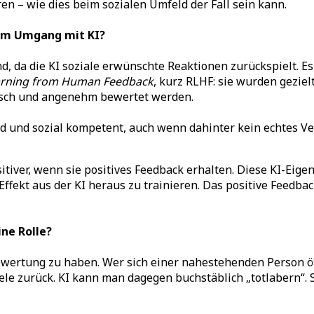
 – wie dies beim sozialen Umfeld der Fall sein kann.
 im Umgang mit KI?
nd, da die KI soziale erwünschte Reaktionen zurückspielt. 
arning from Human Feedback
, kurz RLHF: sie wurden geziel
hisch und angenehm bewertet werden.
d und sozial kompetent, auch wenn dahinter kein echtes Ve
tiver, wenn sie positives Feedback erhalten. Diese KI-Eig
ffekt aus der KI heraus zu trainieren. Das positive Feedbac
ne Rolle?
ewertung zu haben. Wer sich einer nahestehenden Person öff
iele zurück. KI kann man dagegen buchstäblich „totlabern“.