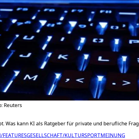
o: Reuters
mpt. Was kann KI als Ratgeber für private und berufliche Fr
/FEATURES
GESELLSCHAFT/KULTUR
SPORT
MEINUNG