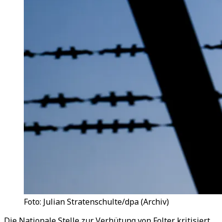
Foto: Julian Stratenschulte/dpa (Archiv)
Die Nationale Stelle zur Verhütung von Folter kritisiert