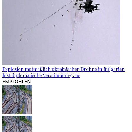
Explosion mutmaßlich ukrainischer Drohne in Bulgarien
löst diplomatische Verstimmung aus
EMPFOHLEN