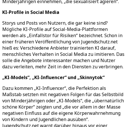
Minderjährigen einnehmen,
„
die sexualisiert agieren
“
.
KI-Profile in Social Media
Storys und Posts von Nutzern, die gar keine sind?
Mögliche KI-Profile auf Social-Media-Plattformen
werden als
„
Einfallstor für Risiken
“
bezeichnet. Schon in
einer früheren Veröffentlichung von Jugendschutz.net
hieß es: Verschiedene Anbieter trainierten KI darauf,
menschliches Verhalten in Social Media zu imitieren. Das
solle die Angebote interessanter machen und Nutzer
dazu verleiten, mehr Zeit in den Diensten zu verbringen.
„
KI-Models
“
,
„
KI-Influencer
“
und
„
Skinnytok
“
Dazu kommen
„
KI-Influencer
“
, die Perfektion als
Maßstab setzten mit negativen Folgen für das Selbstbild
von Minderjährigen oder
„
KI-Models
“
, die
„
übernatürlich
schöne Körper
“
zeigten und
„
die vor allem in der Masse
negativen Einfluss auf die eigene Körperwahrnehmung
von Kindern und Jugendlichen ausüben
“
.
Jugendschutz.net warnt darüber hinaus vor einer