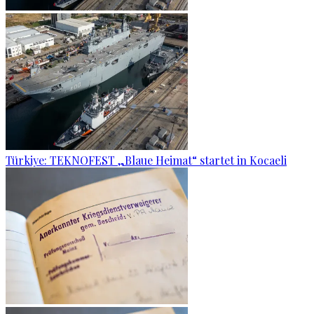
Türkiye: TEKNOFEST „Blaue Heimat“ startet in Kocaeli