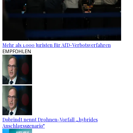
Mehr als 1.000 Juristen für AfD-Verbotsverfahren
EMPFOHLEN
Dobrindt nennt Drohnen-Vorfall „hybrides
Anschlagsszenario“