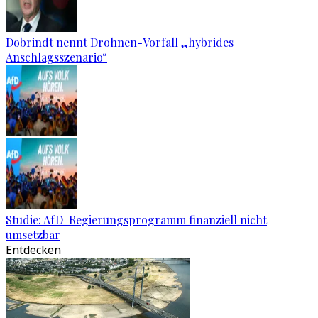
Dobrindt nennt Drohnen-Vorfall „hybrides
Anschlagsszenario“
Studie: AfD-Regierungsprogramm finanziell nicht
umsetzbar
Entdecken