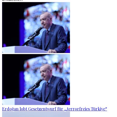
Erdoğan lobt Gesetzentwurf für „terrorfreies Türkiye“