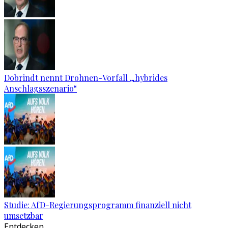
Dobrindt nennt Drohnen-Vorfall „hybrides
Anschlagsszenario“
Studie: AfD-Regierungsprogramm finanziell nicht
umsetzbar
Entdecken