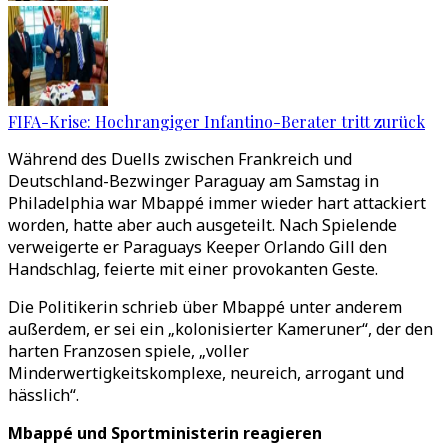
FIFA-Krise: Hochrangiger Infantino-Berater tritt zurück
Während des Duells zwischen Frankreich und
Deutschland-Bezwinger Paraguay am Samstag in
Philadelphia war Mbappé immer wieder hart attackiert
worden, hatte aber auch ausgeteilt. Nach Spielende
verweigerte er Paraguays Keeper Orlando Gill den
Handschlag, feierte mit einer provokanten Geste.
Die Politikerin schrieb über Mbappé unter anderem
außerdem, er sei ein
„
kolonisierter Kameruner
“
, der den
harten Franzosen spiele,
„
voller
Minderwertigkeitskomplexe, neureich, arrogant und
hässlich
“
.
Mbappé und Sportministerin reagieren