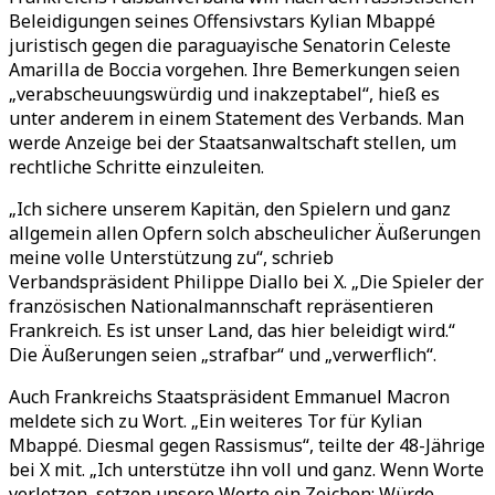
Beleidigungen seines Offensivstars Kylian Mbappé
juristisch gegen die paraguayische Senatorin Celeste
Amarilla de Boccia vorgehen. Ihre Bemerkungen seien
„
verabscheuungswürdig und inakzeptabel
“
, hieß es
unter anderem in einem Statement des Verbands. Man
werde Anzeige bei der Staatsanwaltschaft stellen, um
rechtliche Schritte einzuleiten.
„
Ich sichere unserem Kapitän, den Spielern und ganz
allgemein allen Opfern solch abscheulicher Äußerungen
meine volle Unterstützung zu
“
, schrieb
Verbandspräsident Philippe Diallo bei X.
„
Die Spieler der
französischen Nationalmannschaft repräsentieren
Frankreich. Es ist unser Land, das hier beleidigt wird.
“
Die Äußerungen seien
„
strafbar
“
und
„
verwerflich
“
.
Auch Frankreichs Staatspräsident Emmanuel Macron
meldete sich zu Wort.
„
Ein weiteres Tor für Kylian
Mbappé. Diesmal gegen Rassismus
“
, teilte der 48-Jährige
bei X mit.
„
Ich unterstütze ihn voll und ganz. Wenn Worte
verletzen, setzen unsere Werte ein Zeichen: Würde,