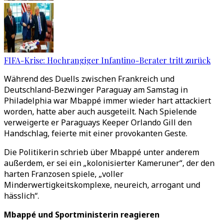
FIFA-Krise: Hochrangiger Infantino-Berater tritt zurück
Während des Duells zwischen Frankreich und
Deutschland-Bezwinger Paraguay am Samstag in
Philadelphia war Mbappé immer wieder hart attackiert
worden, hatte aber auch ausgeteilt. Nach Spielende
verweigerte er Paraguays Keeper Orlando Gill den
Handschlag, feierte mit einer provokanten Geste.
Die Politikerin schrieb über Mbappé unter anderem
außerdem, er sei ein
„
kolonisierter Kameruner
“
, der den
harten Franzosen spiele,
„
voller
Minderwertigkeitskomplexe, neureich, arrogant und
hässlich
“
.
Mbappé und Sportministerin reagieren