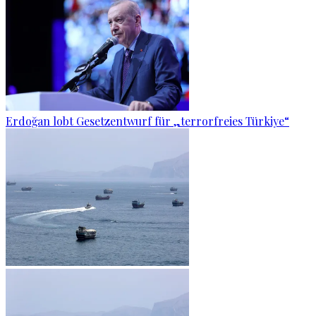
Erdoğan lobt Gesetzentwurf für „terrorfreies Türkiye“