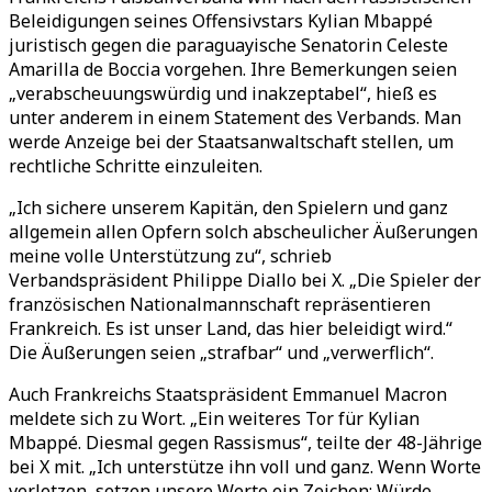
Beleidigungen seines Offensivstars Kylian Mbappé
juristisch gegen die paraguayische Senatorin Celeste
Amarilla de Boccia vorgehen. Ihre Bemerkungen seien
„
verabscheuungswürdig und inakzeptabel
“
, hieß es
unter anderem in einem Statement des Verbands. Man
werde Anzeige bei der Staatsanwaltschaft stellen, um
rechtliche Schritte einzuleiten.
„
Ich sichere unserem Kapitän, den Spielern und ganz
allgemein allen Opfern solch abscheulicher Äußerungen
meine volle Unterstützung zu
“
, schrieb
Verbandspräsident Philippe Diallo bei X.
„
Die Spieler der
französischen Nationalmannschaft repräsentieren
Frankreich. Es ist unser Land, das hier beleidigt wird.
“
Die Äußerungen seien
„
strafbar
“
und
„
verwerflich
“
.
Auch Frankreichs Staatspräsident Emmanuel Macron
meldete sich zu Wort.
„
Ein weiteres Tor für Kylian
Mbappé. Diesmal gegen Rassismus
“
, teilte der 48-Jährige
bei X mit.
„
Ich unterstütze ihn voll und ganz. Wenn Worte
verletzen, setzen unsere Werte ein Zeichen: Würde,