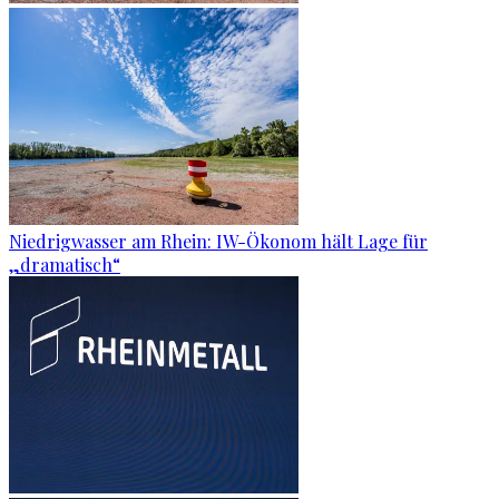
Niedrigwasser am Rhein: IW-Ökonom hält Lage für
„dramatisch“