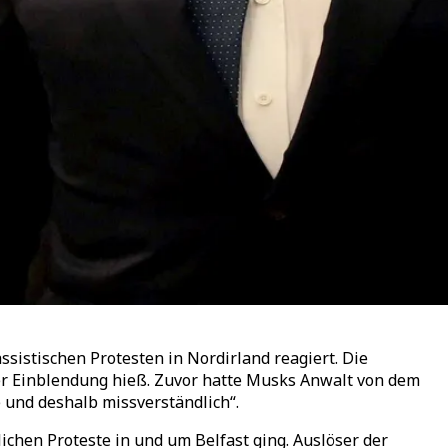
sistischen Protesten in Nordirland reagiert. Die
er Einblendung hieß. Zuvor hatte Musks Anwalt von dem
 und deshalb missverständlich“.
ichen Proteste in und um Belfast ging. Auslöser der