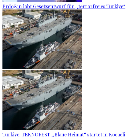
Erdoğan lobt Gesetzentwurf für „terrorfreies Türkiye“
Türkiye: TEKNOFEST „Blaue Heimat“ startet in Kocaeli