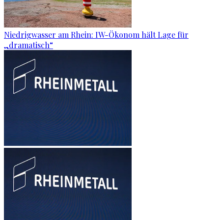
Niedrigwasser am Rhein: IW-Ökonom hält Lage für
„dramatisch“