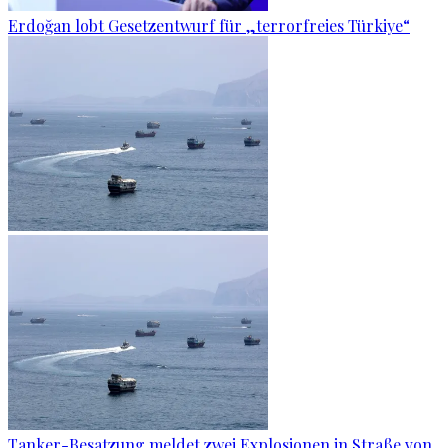
Erdoğan lobt Gesetzentwurf für „terrorfreies Türkiye“
Tanker-Besatzung meldet zwei Explosionen in Straße von