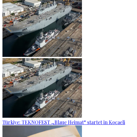
Türkiye: TEKNOFEST „Blaue Heimat“ startet in Kocaeli