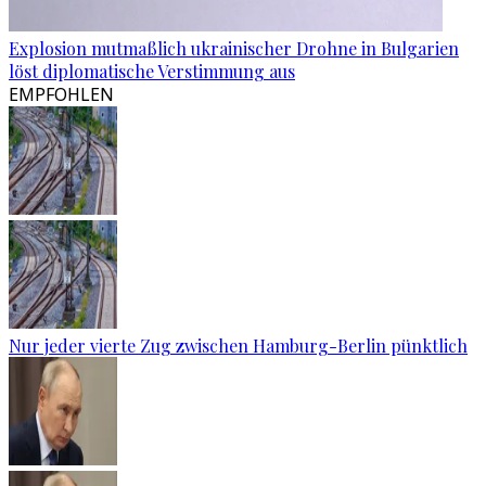
Explosion mutmaßlich ukrainischer Drohne in Bulgarien
löst diplomatische Verstimmung aus
EMPFOHLEN
Nur jeder vierte Zug zwischen Hamburg-Berlin pünktlich