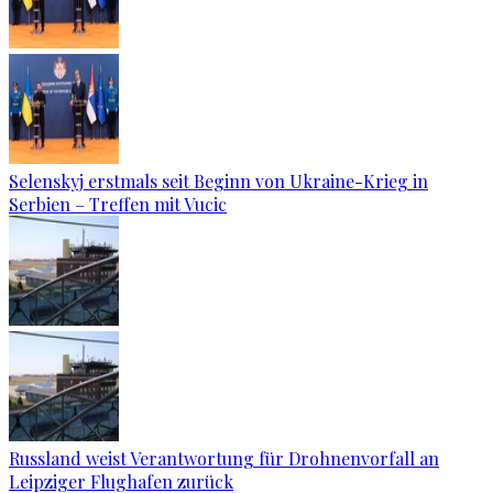
Selenskyj erstmals seit Beginn von Ukraine-Krieg in
Serbien – Treffen mit Vucic
Russland weist Verantwortung für Drohnenvorfall an
Leipziger Flughafen zurück