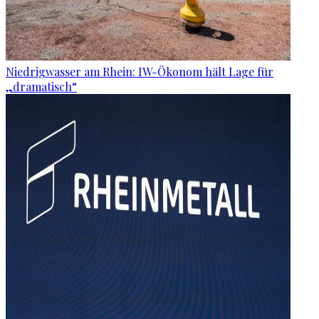
Niedrigwasser am Rhein: IW-Ökonom hält Lage für
„dramatisch“