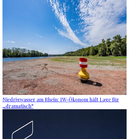
Niedrigwasser am Rhein: IW-Ökonom hält Lage für
„dramatisch“