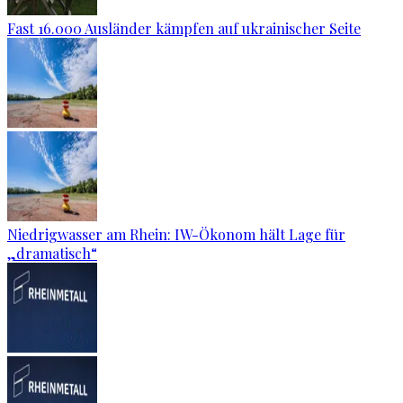
Fast 16.000 Ausländer kämpfen auf ukrainischer Seite
Niedrigwasser am Rhein: IW-Ökonom hält Lage für
„dramatisch“