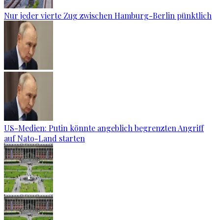
Nur jeder vierte Zug zwischen Hamburg-Berlin pünktlich
US-Medien: Putin könnte angeblich begrenzten Angriff
auf Nato-Land starten