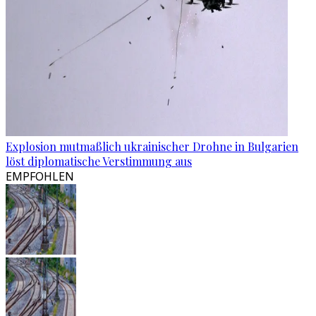
Explosion mutmaßlich ukrainischer Drohne in Bulgarien
löst diplomatische Verstimmung aus
EMPFOHLEN