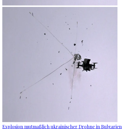
Explosion mutmaßlich ukrainischer Drohne in Bulgarien