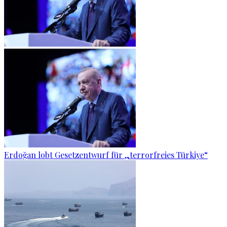
Erdoğan lobt Gesetzentwurf für „terrorfreies Türkiye“