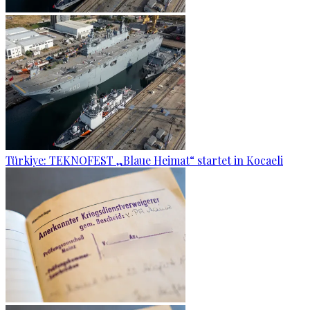
Türkiye: TEKNOFEST „Blaue Heimat“ startet in Kocaeli