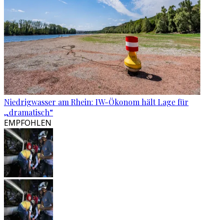
Niedrigwasser am Rhein: IW-Ökonom hält Lage für
„dramatisch“
EMPFOHLEN