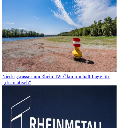
Niedrigwasser am Rhein: IW-Ökonom hält Lage für
„dramatisch“