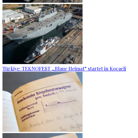
Türkiye: TEKNOFEST „Blaue Heimat“ startet in Kocaeli