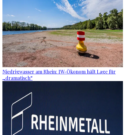
Niedrigwasser am Rhein: IW-Ökonom hält Lage für
„dramatisch“