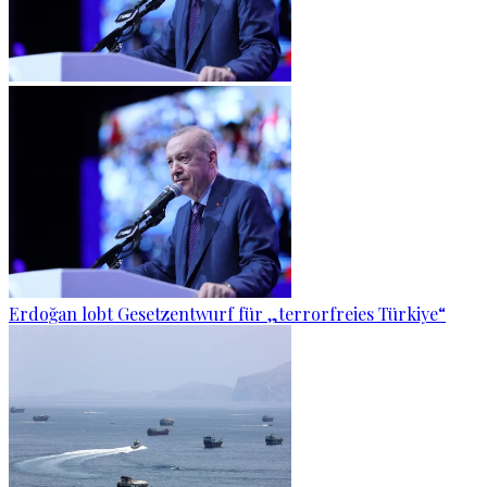
Erdoğan lobt Gesetzentwurf für „terrorfreies Türkiye“