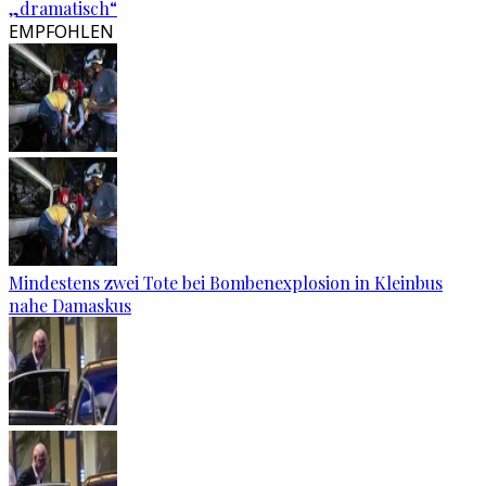
„dramatisch“
EMPFOHLEN
Mindestens zwei Tote bei Bombenexplosion in Kleinbus
nahe Damaskus