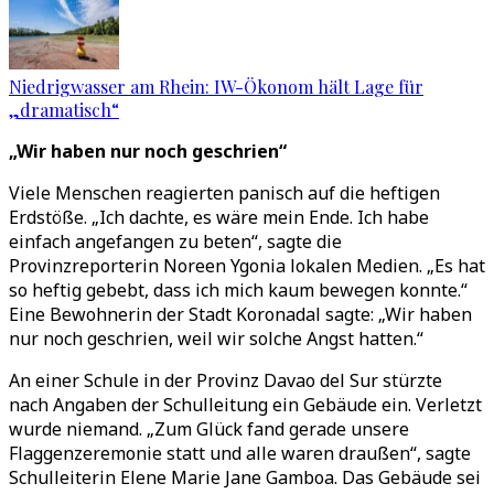
Niedrigwasser am Rhein: IW-Ökonom hält Lage für
„dramatisch“
„
Wir haben nur noch geschrien
“
Viele Menschen reagierten panisch auf die heftigen
Erdstöße.
„
Ich dachte, es wäre mein Ende. Ich habe
einfach angefangen zu beten
“
, sagte die
Provinzreporterin Noreen Ygonia lokalen Medien.
„
Es hat
so heftig gebebt, dass ich mich kaum bewegen konnte.
“
Eine Bewohnerin der Stadt Koronadal sagte:
„
Wir haben
nur noch geschrien, weil wir solche Angst hatten.
“
An einer Schule in der Provinz Davao del Sur stürzte
nach Angaben der Schulleitung ein Gebäude ein. Verletzt
wurde niemand.
„
Zum Glück fand gerade unsere
Flaggenzeremonie statt und alle waren draußen
“
, sagte
Schulleiterin Elene Marie Jane Gamboa. Das Gebäude sei