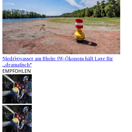
Niedrigwasser am Rhein: IW-Ökonom hält Lage für
„dramatisch“
EMPFOHLEN