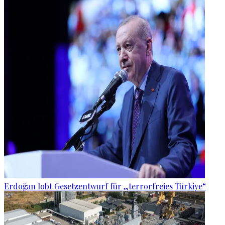
Erdoğan lobt Gesetzentwurf für „terrorfreies Türkiye“