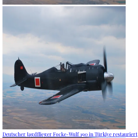
Deutscher Jagdflieger Focke-Wulf 190 in Türkiye restauriert