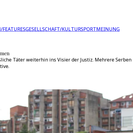
/FEATURES
GESELLSCHAFT/KULTUR
SPORT
MEINUNG
mmen
iche Täter weiterhin ins Visier der Justiz. Mehrere Serb
tive.