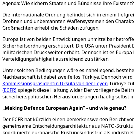
Agenda: Wie sichern Staaten und Bündnisse ihre Existenz?
Die internationale Ordnung befindet sich in einem tiefgr
Drohnen und unbemannten Waffensystemen den Charakter 
Großmächten erhebliche Schäden zufügen.
Europa ist von beiden Entwicklungen unmittelbar betroffe
Sicherheitsordnung erschüttert. Die USA unter Präsident
militärischen Druck weiter erhöht. Dennoch ist es Europa
Verteidigungsfähigkeit ausreichend zu stärken.
Unter solchen Bedingungen wäre es naheliegend, bestehe
Nachbarschaft ist dabei zweifellos Türkiye. Dennoch wird
Kommissionspräsidentin Ursula von der Leyen
Türkiye zul
(ECFR)
spiegelt diese Haltung wider. Der vorliegende Bei
sicherheitspolitischen Herausforderungen häufig selbst i
„Making Defence European Again“ - und wie genau?
Der ECFR hat kürzlich einen bemerkenswerten Bericht vorge
gemeinsame Entscheidungsarchitektur aus NATO-Strukturen
koordinierte europäische Rüstungsindustrie als industriel