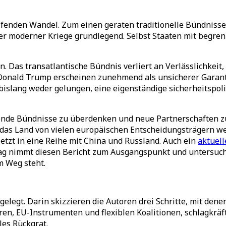
eifenden Wandel. Zum einen geraten traditionelle Bündniss
moderner Kriege grundlegend. Selbst Staaten mit begrenz
n. Das transatlantische Bündnis verliert an Verlässlichkei
 Donald Trump erscheinen zunehmend als unsicherer Garant
 bislang weder gelungen, eine eigenständige sicherheitspo
nde Bündnisse zu überdenken und neue Partnerschaften zu 
 das Land von vielen europäischen Entscheidungsträgern we
etzt in eine Reihe mit China und Russland. Auch ein
aktuell
trag nimmt diesen Bericht zum Ausgangspunkt und untersuch
m Weg steht.
legt. Darin skizzieren die Autoren drei Schritte, mit dene
, EU-Instrumenten und flexiblen Koalitionen, schlagkräfti
les Rückgrat.