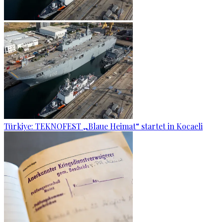
Türkiye: TEKNOFEST „Blaue Heimat“ startet in Kocaeli