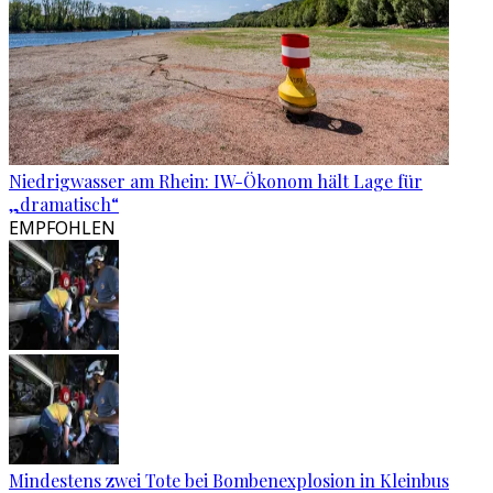
Niedrigwasser am Rhein: IW-Ökonom hält Lage für
„dramatisch“
EMPFOHLEN
Mindestens zwei Tote bei Bombenexplosion in Kleinbus