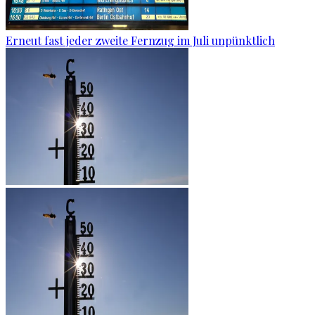
Erneut fast jeder zweite Fernzug im Juli unpünktlich