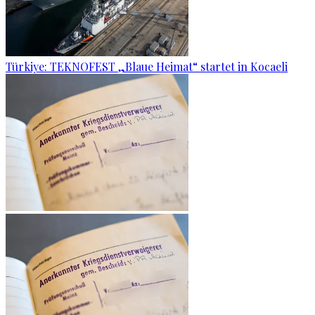
Türkiye: TEKNOFEST „Blaue Heimat“ startet in Kocaeli