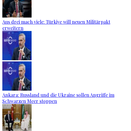
Aus drei mach viele: Türkiye will neuen Militärpakt
erweitern
Ankara: Russland und die Ukraine sollen Angriffe im
Schwarzen Meer stoppen