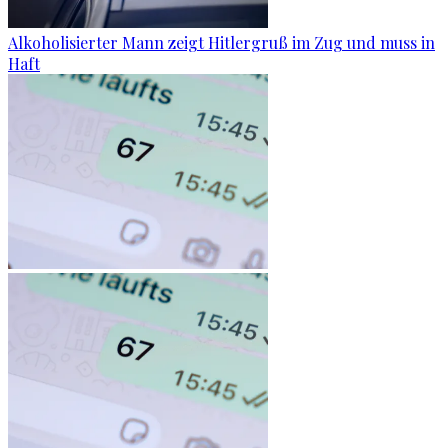
Alkoholisierter Mann zeigt Hitlergruß im Zug und muss in
Haft