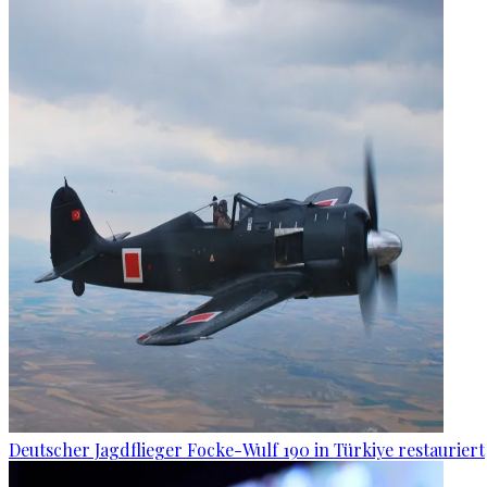
Deutscher Jagdflieger Focke-Wulf 190 in Türkiye restauriert