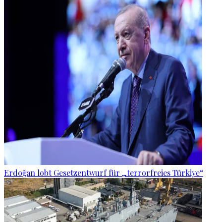
Erdoğan lobt Gesetzentwurf für „terrorfreies Türkiye“