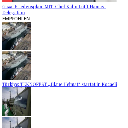
Gaza-Friedensplan: MIT-Chef Kalın trifft Hamas-
Delegation
EMPFOHLEN
Türkiye: TEKNOFEST „Blaue Heimat“ startet in Kocaeli