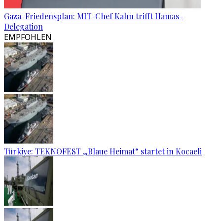
Gaza-Friedensplan: MIT-Chef Kalın trifft Hamas-
Delegation
EMPFOHLEN
Türkiye: TEKNOFEST „Blaue Heimat“ startet in Kocaeli