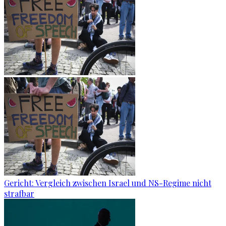
Gericht: Ver­gleich zwi­schen Is­ra­el und NS-Re­gime nicht
straf­bar