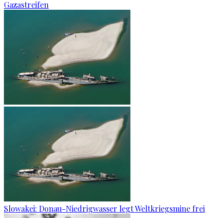
Gazastreifen
Slowakei: Donau-Niedrigwasser legt Weltkriegsmine frei