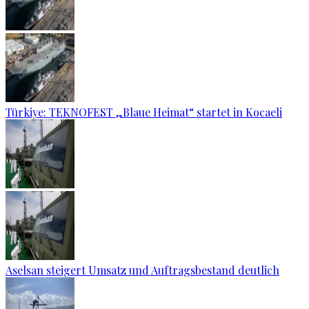
Türkiye: TEKNOFEST „Blaue Heimat“ startet in Kocaeli
Aselsan steigert Umsatz und Auftragsbestand deutlich