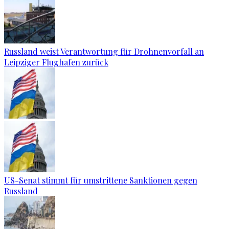
Russland weist Verantwortung für Drohnenvorfall an
Leipziger Flughafen zurück
US-Senat stimmt für umstrittene Sanktionen gegen
Russland