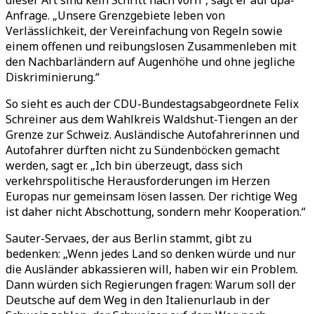
dieser Art sind kein Schritt nach vorn
“
, sagt er auf dpa-
Anfrage.
„
Unsere Grenzgebiete leben von
Verlässlichkeit, der Vereinfachung von Regeln sowie
einem offenen und reibungslosen Zusammenleben mit
den Nachbarländern auf Augenhöhe und ohne jegliche
Diskriminierung.
“
So sieht es auch der CDU-Bundestagsabgeordnete Felix
Schreiner aus dem Wahlkreis Waldshut-Tiengen an der
Grenze zur Schweiz. Ausländische Autofahrerinnen und
Autofahrer dürften nicht zu Sündenböcken gemacht
werden, sagt er.
„
Ich bin überzeugt, dass sich
verkehrspolitische Herausforderungen im Herzen
Europas nur gemeinsam lösen lassen. Der richtige Weg
ist daher nicht Abschottung, sondern mehr Kooperation.
“
Sauter-Servaes, der aus Berlin stammt, gibt zu
bedenken:
„
Wenn jedes Land so denken würde und nur
die Ausländer abkassieren will, haben wir ein Problem.
Dann würden sich Regierungen fragen: Warum soll der
Deutsche auf dem Weg in den Italienurlaub in der