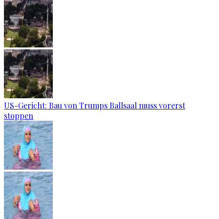
US-Gericht: Bau von Trumps Ballsaal muss vorerst
stoppen