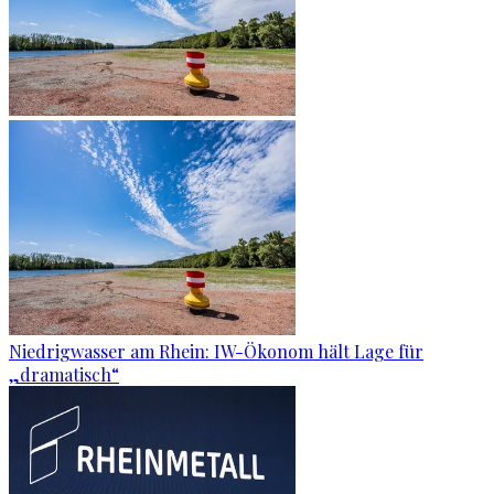
Niedrigwasser am Rhein: IW-Ökonom hält Lage für
„dramatisch“