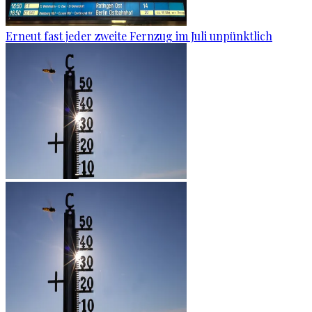
Erneut fast jeder zweite Fernzug im Juli unpünktlich