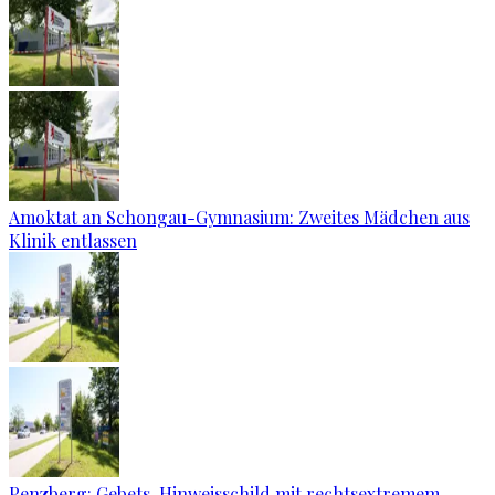
Amoktat an Schongau-Gymnasium: Zweites Mädchen aus
Klinik entlassen
Penzberg: Gebets-Hinweisschild mit rechtsextremem