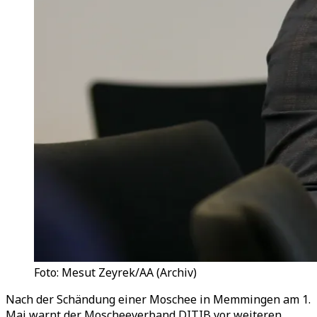
Foto: Mesut Zeyrek/AA (Archiv)
Nach der Schändung einer Moschee in Memmingen am 1.
Mai warnt der Moscheeverband DITIB vor weiteren