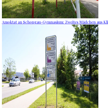
Amoktat an Schongau-Gymnasium: Zweites Mädchen aus Kli