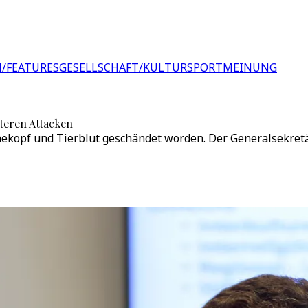
/FEATURES
GESELLSCHAFT/KULTUR
SPORT
MEINUNG
teren Attacken
opf und Tierblut geschändet worden. Der Generalsekretär