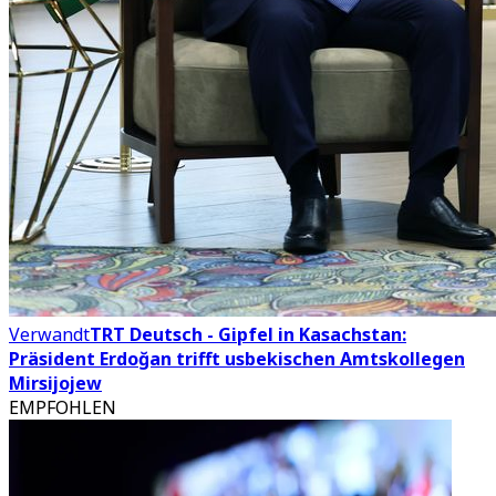
Verwandt
TRT Deutsch - Gipfel in Kasachstan:
Präsident Erdoğan trifft usbekischen Amtskollegen
Mirsijojew
EMPFOHLEN