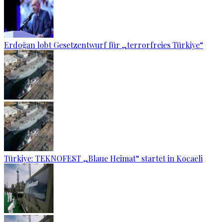
Erdoğan lobt Gesetzentwurf für „terrorfreies Türkiye“
Türkiye: TEKNOFEST „Blaue Heimat“ startet in Kocaeli