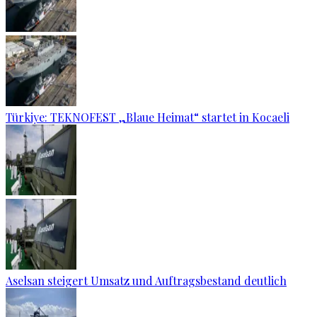
Türkiye: TEKNOFEST „Blaue Heimat“ startet in Kocaeli
Aselsan steigert Umsatz und Auftragsbestand deutlich