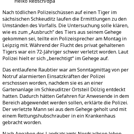
Heiko Rebsch/dpa
Nach tödlichen Polizeischüssen auf einen Tiger im
sächsischen Schkeuditz laufen die Ermittlungen zu den
Umständen des Vorfalls. Die Untersuchung solle klären,
wie es zum „Ausbruch“ des Tiers aus seinem Gehege
gekommen sei, teilte ein Polizeisprecher am Montag in
Leipzig mit. Während der Flucht des privat gehaltenen
Tigers war ein 72-Jähriger schwer verletzt worden. Laut
Polizei hielt er sich „berechtigt“ im Gehege auf.
Das entlaufene Raubtier war am Sonntagmittag von per
Notruf alarmierten Einsatzkräften der Polizei
erschossen worden, nachdem sie es an einer
Gartenanlage im Schkeuditzer Ortsteil Dölzig entdeckt
hatten. Dadurch hätten Gefahren für Anwesende in dem
Bereich abgewendet werden sollen, erklärte die Polizei.
Der verletzte Mann sei aus dem Gehege geholt und mit
einem Rettungshubschrauber in ein Krankenhaus
gebracht worden.
Nach Angaben des Landratsamts Nordsachsen leben