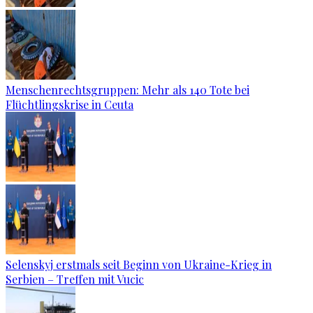
Menschenrechtsgruppen: Mehr als 140 Tote bei
Flüchtlingskrise in Ceuta
Selenskyj erstmals seit Beginn von Ukraine-Krieg in
Serbien – Treffen mit Vucic