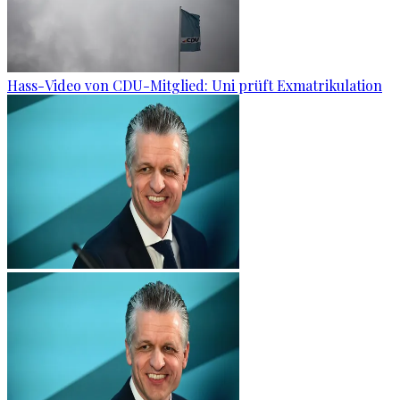
Hass-Video von CDU-Mitglied: Uni prüft Exmatrikulation