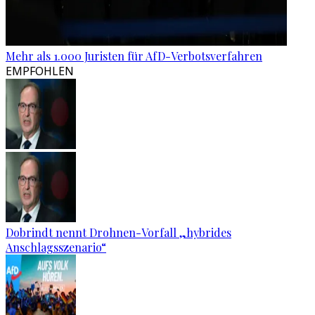
Mehr als 1.000 Juristen für AfD-Verbotsverfahren
EMPFOHLEN
Dobrindt nennt Drohnen-Vorfall „hybrides
Anschlagsszenario“