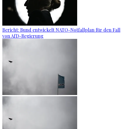
Bericht: Bund entwickelt NATO-Notfallplan für den Fall
von AfD-Regierung