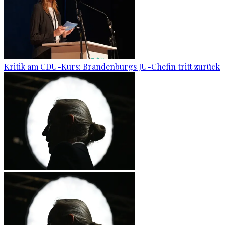
Kritik am CDU-Kurs: Brandenburgs JU-Chefin tritt zurück