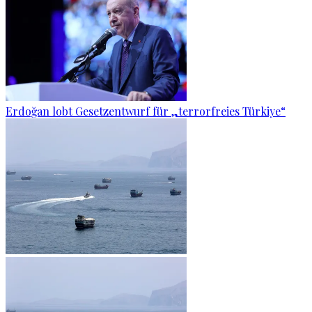
Erdoğan lobt Gesetzentwurf für „terrorfreies Türkiye“