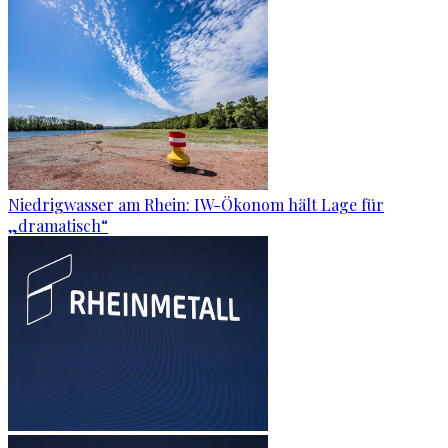
Niedrigwasser am Rhein: IW-Ökonom hält Lage für
„dramatisch“