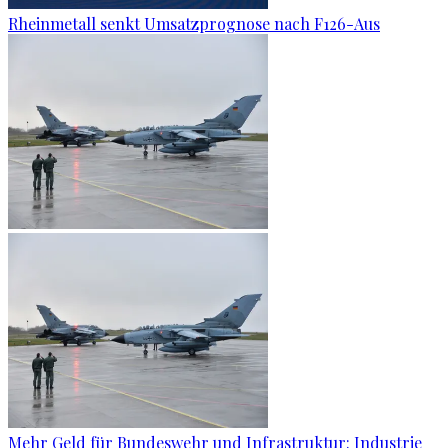
Rheinmetall senkt Umsatzprognose nach F126-Aus
Mehr Geld für Bundeswehr und Infrastruktur: Industrie