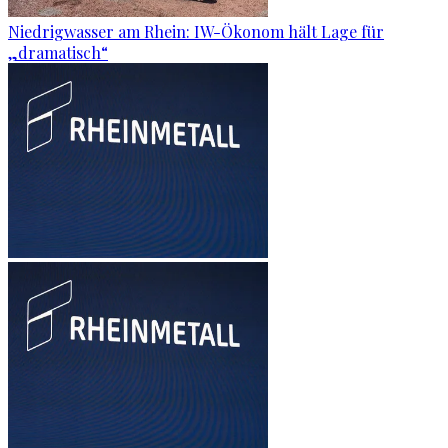
Niedrigwasser am Rhein: IW-Ökonom hält Lage für
„dramatisch“