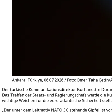
Ankara, Türkiye, 06.07.2026 / Foto: Ömer Taha Çetin/
Der türkische Kommunikationsdirektor Burhanettin Duran
Das Treffen der Staats- und Regierungschefs werde die kü
wichtige Weichen für die euro-atlantische Sicherheit stell
„Der unter dem Leitmotiv NATO 3.0 stehende Gipfel ist vo