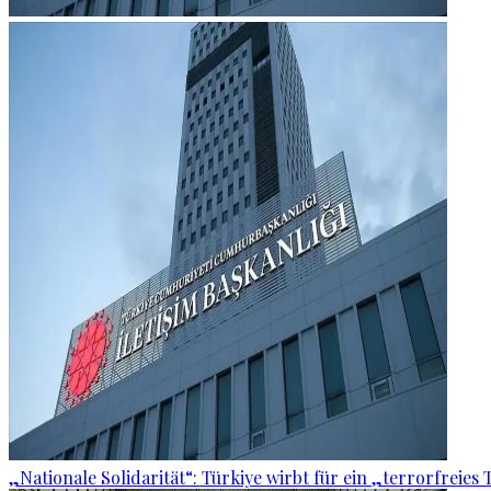
„Nationale Solidarität“: Türkiye wirbt für ein „terrorfreies 