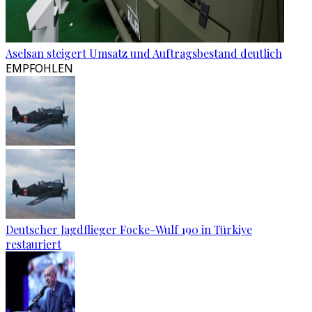
Aselsan steigert Umsatz und Auftragsbestand deutlich
EMPFOHLEN
Deutscher Jagdflieger Focke-Wulf 190 in Türkiye
restauriert