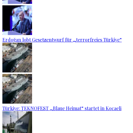
Erdoğan lobt Gesetzentwurf für „terrorfreies Türkiye“
Türkiye: TEKNOFEST „Blaue Heimat“ startet in Kocaeli