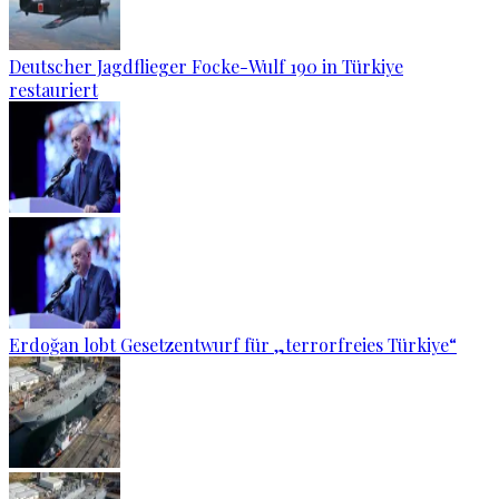
Deutscher Jagdflieger Focke-Wulf 190 in Türkiye
restauriert
Erdoğan lobt Gesetzentwurf für „terrorfreies Türkiye“