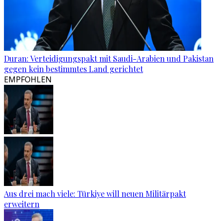
Duran: Verteidigungspakt mit Saudi-Arabien und Pakistan
gegen kein bestimmtes Land gerichtet
EMPFOHLEN
Aus drei mach viele: Türkiye will neuen Militärpakt
erweitern