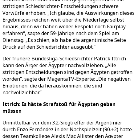
strittigen Schiedsrichter-Entscheidungen schwere
Vorwürfe erhoben.
„
Ich glaube, die Auswirkungen dieses
Ergebnisses reichen weit über die Niederlage selbst
hinaus, denn wir haben weder Respekt noch Fairplay
erfahren
“
, sagte der 59-Jährige nach dem Spiel am
Dienstag.
„
Es schien, als habe die argentinische Seite
Druck auf den Schiedsrichter ausgeübt.
“
Der frühere Bundesliga-Schiedsrichter Patrick Ittrich
kann den Ärger der Ägypter nachvollziehen.
„
Alle
strittigen Entscheidungen sind gegen Ägypten getroffen
worden
“
, sagte der MagentaTV-Experte:
„
Die negativen
Emotionen, die da herauskommen, die sind
nachvollziehbar.
“
Ittrich: Es hätte Strafstoß für Ägypten geben
müssen
Unmittelbar vor dem 3:2-Siegtreffer der Argentinier
durch Enzo Fernández in der Nachspielzeit (90.+2) hatte
dessen Teamkollege Alexis Mac Allister den Ägypter