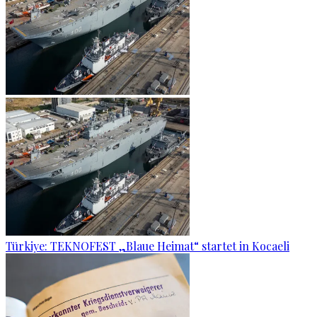
Türkiye: TEKNOFEST „Blaue Heimat“ startet in Kocaeli